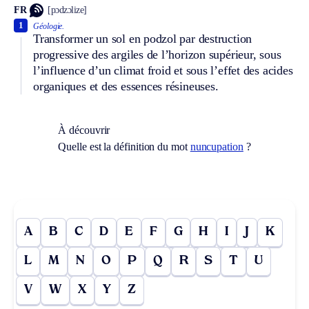
FR
[pɔdzɔlize]
1
Géologie.
Transformer un sol en podzol par destruction
progressive des argiles de l’horizon supérieur, sous
l’influence d’un climat froid et sous l’effet des acides
organiques et des essences résineuses.
À découvrir
Quelle est la définition du mot
nuncupation
?
A
B
C
D
E
F
G
H
I
J
K
L
M
N
O
P
Q
R
S
T
U
V
W
X
Y
Z