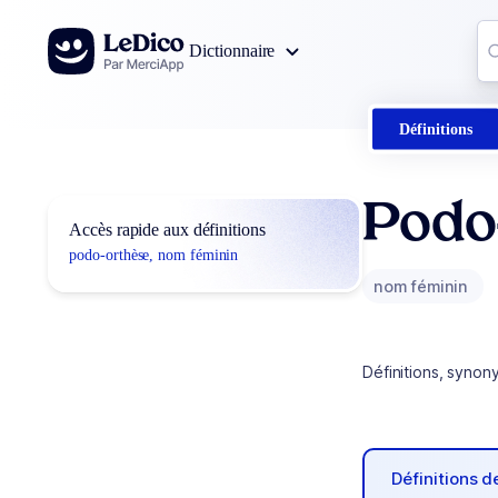
Aller au contenu
Co
Dictionnaire
0
r
Définitions
Podo
Accès rapide aux définitions
podo-orthèse, nom féminin
nom féminin
Définitions, synon
Définitions 