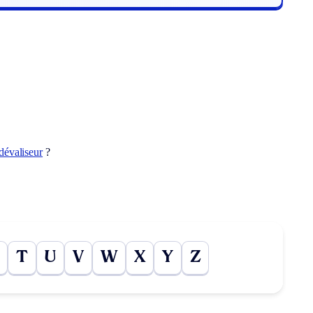
dévaliseur
?
T
U
V
W
X
Y
Z