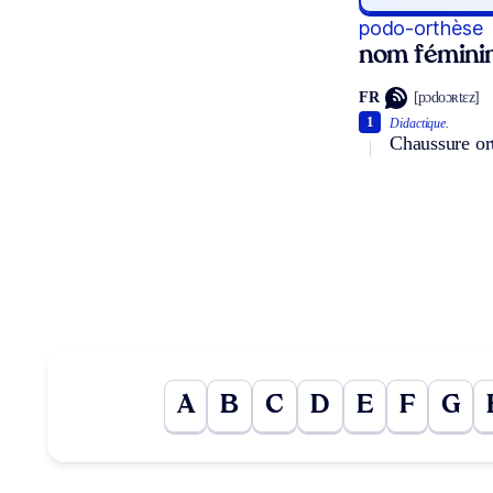
podo-orthèse
nom fémini
FR
[pɔdoɔʀtɛz]
1
Didactique.
Chaussure or
A
B
C
D
E
F
G