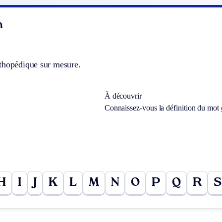
n
thopédique sur mesure.
À découvrir
Connaissez-vous la définition du mot
H
I
J
K
L
M
N
O
P
Q
R
S