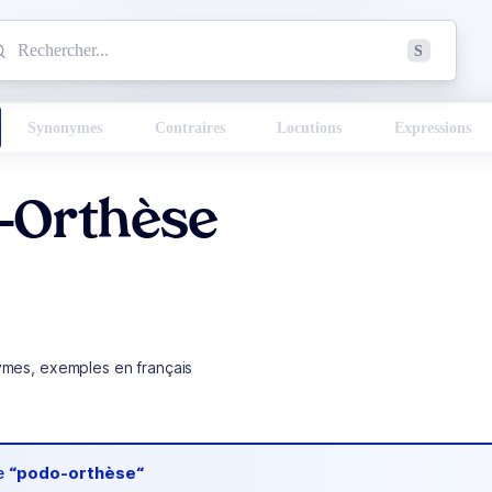
mmencez à chercher un mot dans le dictionnaire :
S
esults found.
Synonymes
Contraires
Locutions
Expressions
-Orthèse
ymes, exemples en français
de
“podo-orthèse“