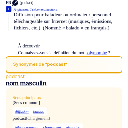
FR
[pɔdkast]
1
Anglicisme.
Télécommunications.
Diffusion pour baladeur ou ordinateur personnel
téléchargeable sur Internet (musiques, émissions,
fichiers, etc.). (Nommé « balado » en français.)
À découvrir
Connaissez-vous la définition du mot
polymorphe
?
Synonymes de
“podcast“
podcast
nom masculin
Sens principaux
[Sens commun]
diffusion
balado
podcast
[Chargement]
téléchargement
chargement
réception