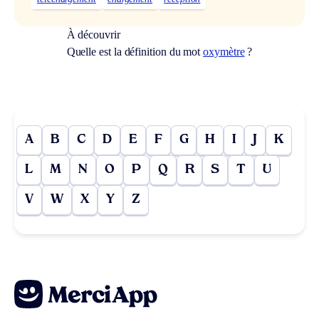
À découvrir
Quelle est la définition du mot
oxymètre
?
A
B
C
D
E
F
G
H
I
J
K
L
M
N
O
P
Q
R
S
T
U
V
W
X
Y
Z