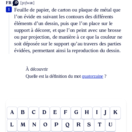
FR
[pɔʃwaʀ]
Feuille de papier, de carton ou plaque de métal que
1
l’on évide en suivant les contours des différents
éléments d’un dessin, puis que l’on place sur le
support à décorer, et que l’on peint avec une brosse
ou par projection, de manière à ce que la couleur ne
soit déposée sur le support qu’au travers des parties
évidées, permettant ainsi la reproduction du dessin.
À découvrir
Quelle est la définition du mot
quatorzaine
?
A
B
C
D
E
F
G
H
I
J
K
L
M
N
O
P
Q
R
S
T
U