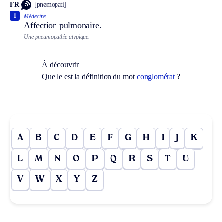
FR
[pnømopati]
1
Médecine.
Affection pulmonaire.
Une pneumopathie atypique.
À découvrir
Quelle est la définition du mot
conglomérat
?
A
B
C
D
E
F
G
H
I
J
K
L
M
N
O
P
Q
R
S
T
U
V
W
X
Y
Z