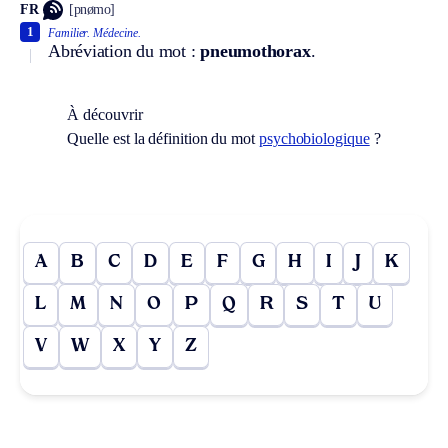
FR
[pnømo]
1
Familier.
Médecine.
Abréviation du mot :
pneumothorax
.
À découvrir
Quelle est la définition du mot
psychobiologique
?
A
B
C
D
E
F
G
H
I
J
K
L
M
N
O
P
Q
R
S
T
U
V
W
X
Y
Z