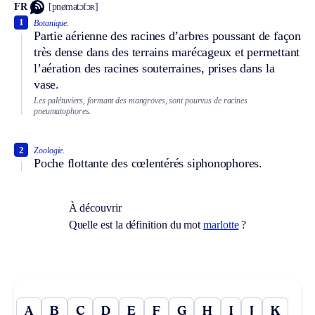
FR
[pnømatɔfɔʀ]
1
Botanique.
Partie aérienne des racines d’arbres poussant de façon
très dense dans des terrains marécageux et permettant
l’aération des racines souterraines, prises dans la
vase.
Les palétuviers, formant des mangroves, sont pourvus de racines
pneumatophores.
2
Zoologie.
Poche flottante des cœlentérés siphonophores.
À découvrir
Quelle est la définition du mot
marlotte
?
A
B
C
D
E
F
G
H
I
J
K