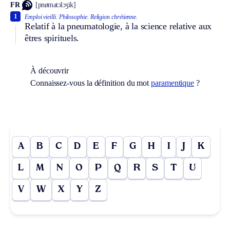
FR
[pnømatɔlɔʒik]
1
Emploi vieilli.
Philosophie.
Religion chrétienne.
Relatif à la pneumatologie, à la science relative aux
êtres spirituels.
À découvrir
Connaissez-vous la définition du mot
paramentique
?
A
B
C
D
E
F
G
H
I
J
K
L
M
N
O
P
Q
R
S
T
U
V
W
X
Y
Z