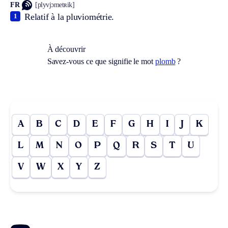
FR
[plyvjɔmetʀik]
Relatif à la pluviométrie.
1
À découvrir
Savez-vous ce que signifie le mot
plomb
?
A
B
C
D
E
F
G
H
I
J
K
L
M
N
O
P
Q
R
S
T
U
V
W
X
Y
Z