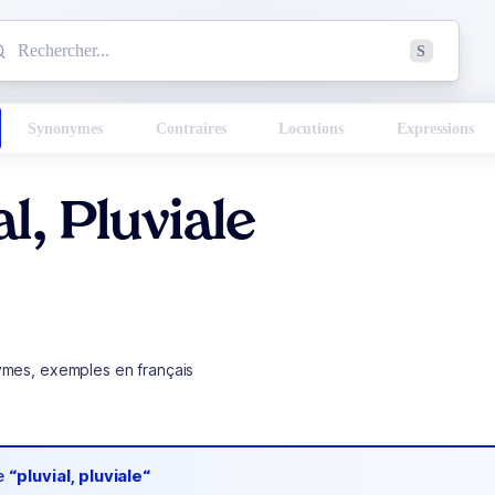
mmencez à chercher un mot dans le dictionnaire :
S
esults found.
Synonymes
Contraires
Locutions
Expressions
al, Pluviale
ymes, exemples en français
de
“pluvial, pluviale“