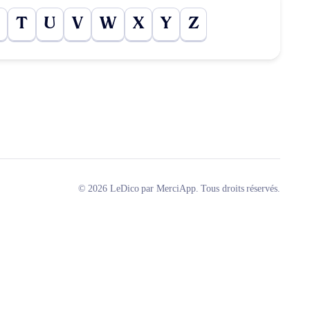
T
U
V
W
X
Y
Z
© 2026 LeDico par MerciApp. Tous droits réservés.