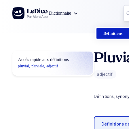
Aller au contenu
Co
Dictionnaire
0
r
Définitions
Pluvi
Accès rapide aux définitions
pluvial, pluviale, adjectif
adjectif
Définitions, synon
Définitions 