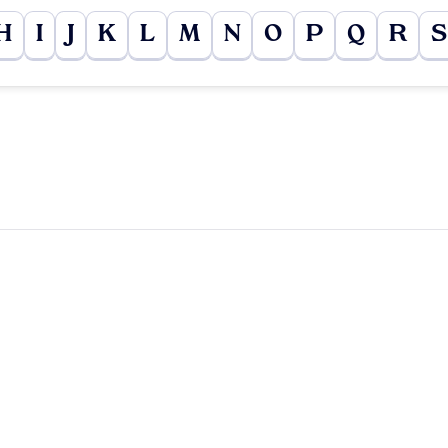
H
I
J
K
L
M
N
O
P
Q
R
S