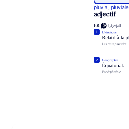
pluvial, pluviale
adjectif
FR
[plyvjal]
1
Didactique.
Relatif à la p
Les eaux pluviales.
2
Géographie.
Équatorial.
Forêt pluviale.