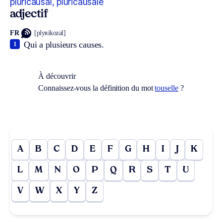
pluricausal, pluricausale
adjectif
FR
[plyʀikozal]
Qui a plusieurs causes.
1
À découvrir
Connaissez-vous la définition du mot
touselle
?
A
B
C
D
E
F
G
H
I
J
K
L
M
N
O
P
Q
R
S
T
U
V
W
X
Y
Z