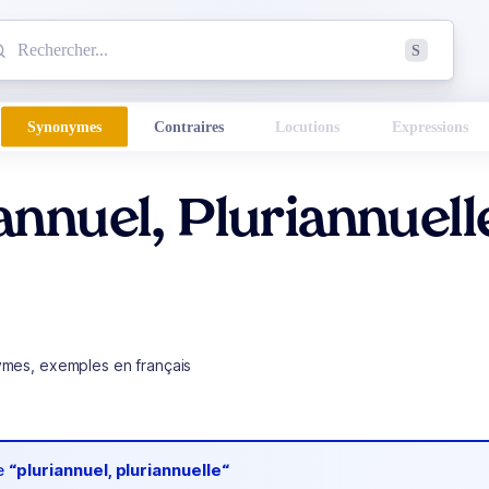
mmencez à chercher un mot dans le dictionnaire :
S
esults found.
Synonymes
Contraires
Locutions
Expressions
annuel, Pluriannuell
ymes, exemples en français
de
“pluriannuel, pluriannuelle“