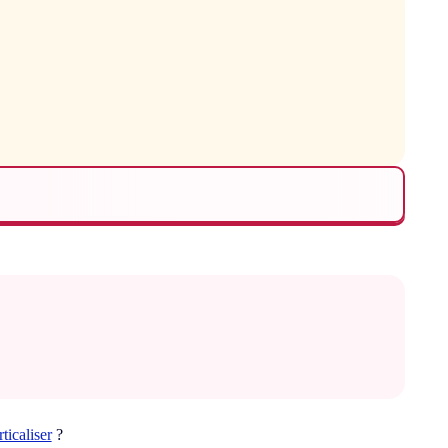
rticaliser
?