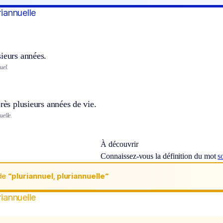
riannuelle
ieurs années.
uel.
près plusieurs années de vie.
uelle.
À découvrir
Connaissez-vous la définition du mot
s
de
“pluriannuel, pluriannuelle“
riannuelle