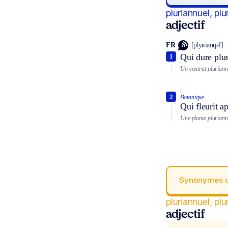
pluriannuel, plu
adjectif
FR
[plyʀianɥɛl]
Qui dure plus
1
Un contrat pluriann
2
Botanique.
Qui fleurit a
Une plante pluriann
Synonymes 
pluriannuel, plu
adjectif