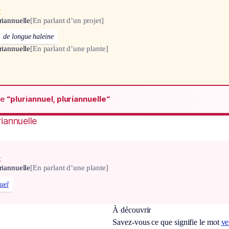
x
riannuelle
[En parlant d’un projet]
de longue haleine
riannuelle
[En parlant d’une plante]
de
“pluriannuel, pluriannuelle“
riannuelle
x
riannuelle
[En parlant d’une plante]
uel
À découvrir
Savez-vous ce que signifie le mot
ve