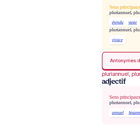
Sens principau
pluriannuel, plu
étendu
vaste
pluriannuel, plu
vivace
Antonymes 
pluriannuel, plu
adjectif
Sens principau
pluriannuel, plu
annuel
bisann