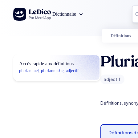
Aller au contenu
Co
Dictionnaire
0
r
Définitions
Pluri
Accès rapide aux définitions
pluriannuel, pluriannuelle, adjectif
adjectif
Définitions, synon
Définitions 