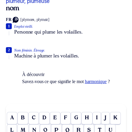
plumeur, plumeuse
nom
FR
[plymœʀ, plymøz]
1
Emploi vieilli.
Personne qui plume les volailles.
2
Nom féminin.
Élevage.
Machine à plumer les volailles.
À découvrir
Savez-vous ce que signifie le mot
harmonique
?
A
B
C
D
E
F
G
H
I
J
K
L
M
N
O
P
Q
R
S
T
U