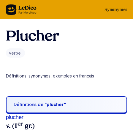
Aller au contenu
Synonymes
Plucher
verbe
Définitions, synonymes, exemples en français
Définitions de
“plucher“
plucher
er
v. (1
gr.)