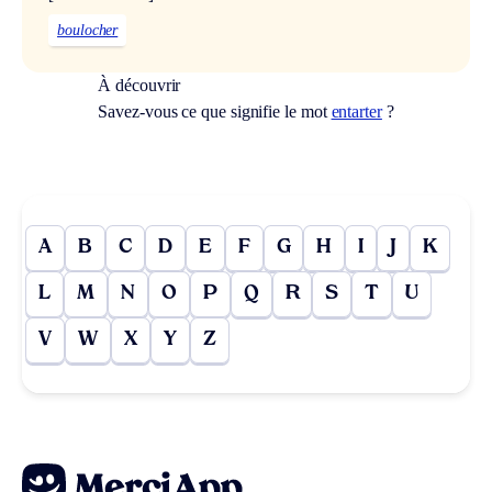
boulocher
À découvrir
Savez-vous ce que signifie le mot
entarter
?
A
B
C
D
E
F
G
H
I
J
K
L
M
N
O
P
Q
R
S
T
U
V
W
X
Y
Z