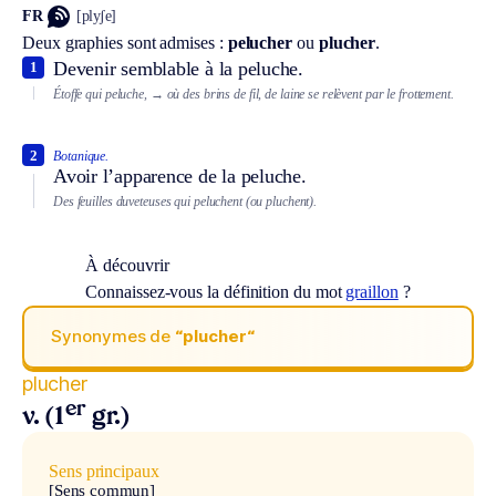
FR
[plyʃe]
Deux graphies sont admises :
pelucher
ou
plucher
.
Devenir semblable à la peluche.
1
Étoffe qui peluche,
→ où des brins de fil, de laine se relèvent par le frottement.
2
Botanique.
Avoir l’apparence de la peluche.
Des feuilles duveteuses qui peluchent (ou pluchent).
À découvrir
Connaissez-vous la définition du mot
graillon
?
Synonymes de
“plucher“
plucher
er
v. (1
gr.)
Sens principaux
[Sens commun]