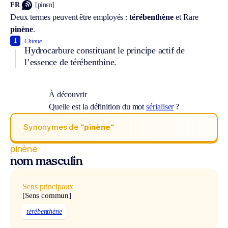
FR
[pinɛn]
Deux termes peuvent être employés :
térébenthène
et
Rare
pinène
.
1
Chimie.
Hydrocarbure constituant le principe actif de
l’essence de térébenthine.
À découvrir
Quelle est la définition du mot
sérialiser
?
Synonymes de
“pinène“
pinène
nom masculin
Sens principaux
[Sens commun]
térébenthène