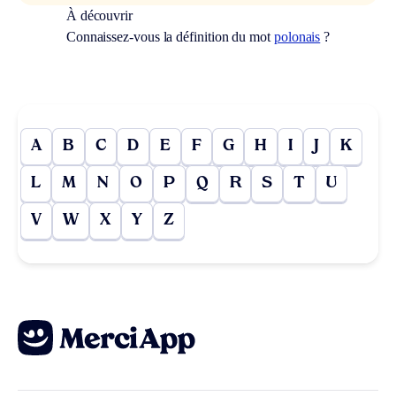
À découvrir
Connaissez-vous la définition du mot
polonais
?
A
B
C
D
E
F
G
H
I
J
K
L
M
N
O
P
Q
R
S
T
U
V
W
X
Y
Z