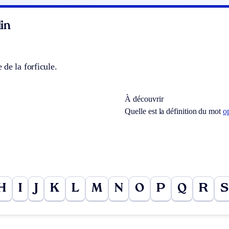
in
de la forficule.
À découvrir
Quelle est la définition du mot
o
H
I
J
K
L
M
N
O
P
Q
R
S