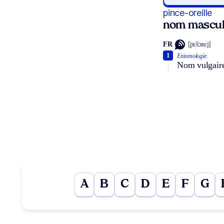
pince-oreille
nom mascul
FR
[pɛ̃sɔʀɛj]
1
Entomologie.
Nom vulgaire 
A
B
C
D
E
F
G