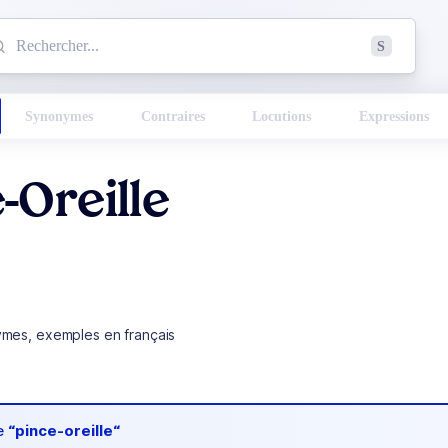
mmencez à chercher un mot dans le dictionnaire :
S
esults found.
Synonymes
Contraires
Locutions
Expressions
-Oreille
ymes, exemples en français
de
“pince-oreille“