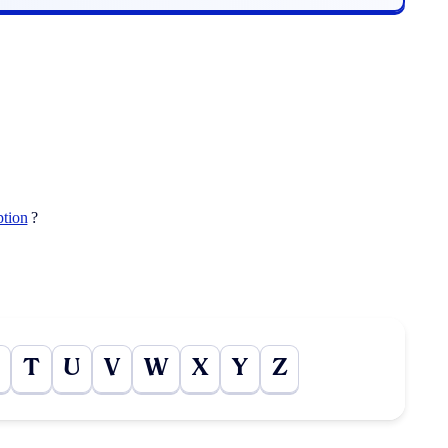
ption
?
T
U
V
W
X
Y
Z