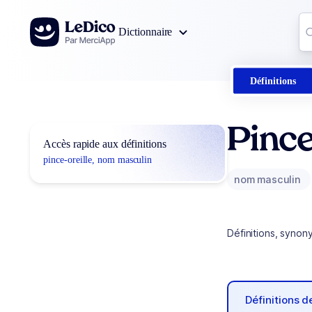
Aller au contenu
Co
Dictionnaire
0
r
Définitions
Pince
Accès rapide aux définitions
pince-oreille, nom masculin
nom masculin
Définitions, synon
Définitions 