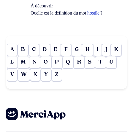
À découvrir
Quelle est la définition du mot
hostile
?
A
B
C
D
E
F
G
H
I
J
K
L
M
N
O
P
Q
R
S
T
U
V
W
X
Y
Z