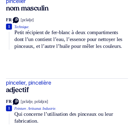
pincelier
nom masculin
FR
[pɛ̃səlje]
1
Technique.
Petit récipient de fer-blanc à deux compartiments
dont l’un contient l’eau, l’essence pour nettoyer les
pinceaux, et l’autre l’huile pour mêler les couleurs.
pincelier, pincelière
adjectif
FR
[pɛ̃səlje, pɛ̃səljɛʀ]
1
Peinture.
Artisanat.
Industrie.
Qui concerne l’utilisation des pinceaux ou leur
fabrication.