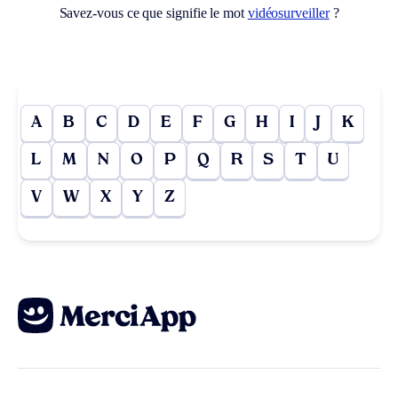
Savez-vous ce que signifie le mot
vidéosurveiller
?
A
B
C
D
E
F
G
H
I
J
K
L
M
N
O
P
Q
R
S
T
U
V
W
X
Y
Z