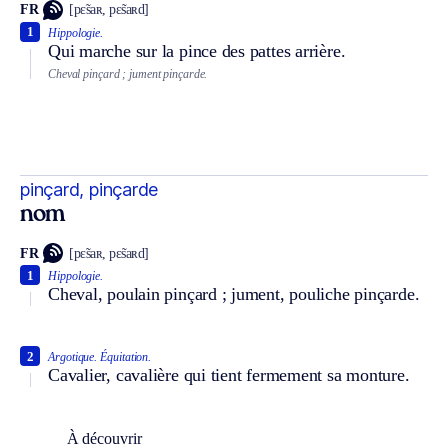
FR
[pɛ̃saʀ, pɛ̃saʀd]
1
Hippologie.
Qui marche sur la pince des pattes arrière.
Cheval pinçard ; jument pinçarde.
pinçard, pinçarde
nom
FR
[pɛ̃saʀ, pɛ̃saʀd]
1
Hippologie.
Cheval, poulain pinçard ; jument, pouliche pinçarde.
2
Argotique.
Équitation.
Cavalier, cavalière qui tient fermement sa monture.
À découvrir