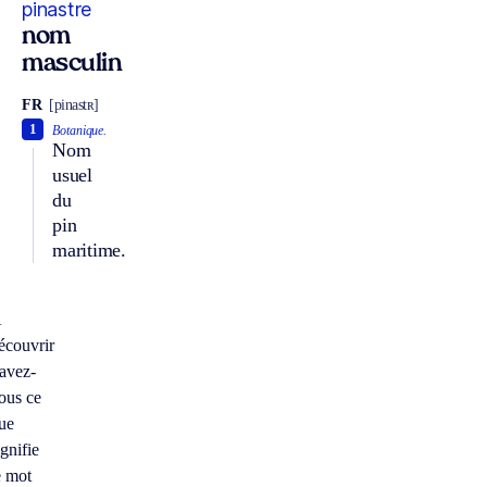
pinastre
nom
masculin
FR
[pinastʀ]
1
Botanique.
Nom
usuel
du
pin
maritime.
À
écouvrir
avez-
ous ce
ue
ignifie
e mot