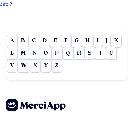
érite
?
A
B
C
D
E
F
G
H
I
J
K
L
M
N
O
P
Q
R
S
T
U
V
W
X
Y
Z