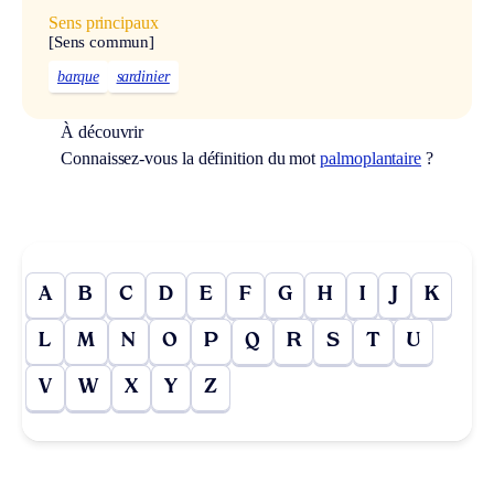
Sens principaux
[Sens commun]
barque
sardinier
À découvrir
Connaissez-vous la définition du mot
palmoplantaire
?
A
B
C
D
E
F
G
H
I
J
K
L
M
N
O
P
Q
R
S
T
U
V
W
X
Y
Z