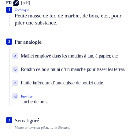
FR
[pilɔ̃]
1
Technique.
Petite masse de fer, de marbre, de bois, etc., pour
piler une substance.
Par analogie.
2
Maillet employé dans les moulins à tan, à papier, etc.
a
Rondin de bois muni d’un manche pour tasser les terres.
b
Partie inférieure d’une cuisse de poulet cuite.
c
d
Familier.
Jambe de bois.
Sens figuré.
3
Mettre un livre au pilon,
→ le détruire.