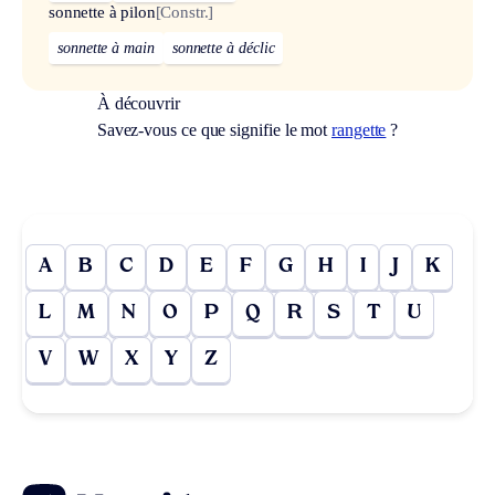
sonnette à pilon
[Constr.]
sonnette à main
sonnette à déclic
À découvrir
Savez-vous ce que signifie le mot
rangette
?
A
B
C
D
E
F
G
H
I
J
K
L
M
N
O
P
Q
R
S
T
U
V
W
X
Y
Z