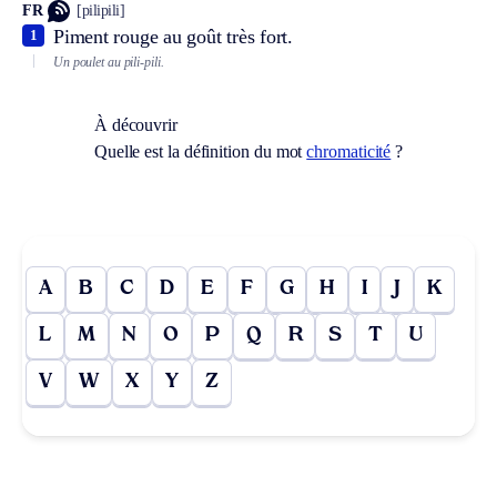
FR
[pilipili]
Piment rouge au goût très fort.
1
Un poulet au pili-pili.
À découvrir
Quelle est la définition du mot
chromaticité
?
A
B
C
D
E
F
G
H
I
J
K
L
M
N
O
P
Q
R
S
T
U
V
W
X
Y
Z