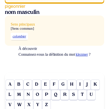
pigeonnier
nom masculin
Sens principaux
[Sens commun]
colombier
À découvrir
Connaissez-vous la définition du mot
klezmer
?
A
B
C
D
E
F
G
H
I
J
K
L
M
N
O
P
Q
R
S
T
U
V
W
X
Y
Z