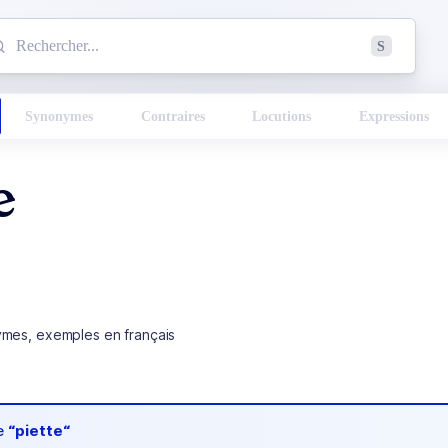
mmencez à chercher un mot dans le dictionnaire :
S
esults found.
Synonymes
Contraires
Locutions
Expressions
e
ymes, exemples en français
de
“piette“