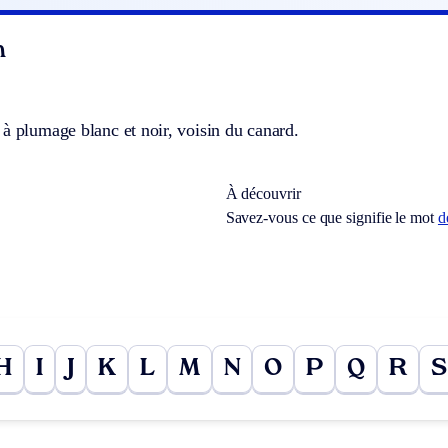
n
à plumage blanc et noir, voisin du canard.
À découvrir
Savez-vous ce que signifie le mot
d
H
I
J
K
L
M
N
O
P
Q
R
S