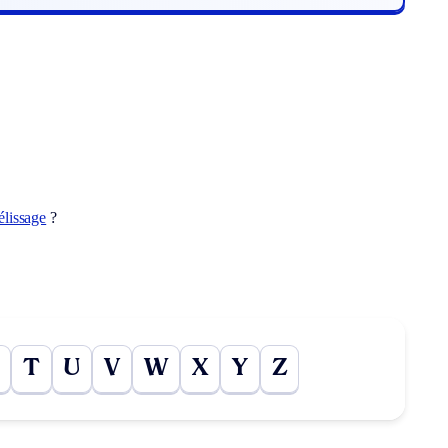
élissage
?
T
U
V
W
X
Y
Z