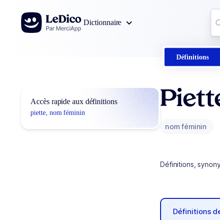
Aller au contenu
Co
Dictionnaire
0
r
Définitions
Piett
Accès rapide aux définitions
piette, nom féminin
nom féminin
Définitions, synon
Définitions 