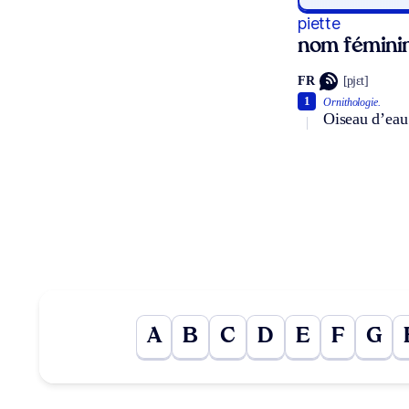
piette
nom fémini
FR
[pjɛt]
1
Ornithologie.
Oiseau d’eau 
A
B
C
D
E
F
G