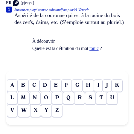
FR
[pjeʀyʀ]
1
Surtout employé comme substantif au pluriel.
Vénerie.
Aspérité de la couronne qui est à la racine du bois
des cerfs, daims, etc. (S’emploie surtout au pluriel.)
À découvrir
Quelle est la définition du mot
tonic
?
A
B
C
D
E
F
G
H
I
J
K
L
M
N
O
P
Q
R
S
T
U
V
W
X
Y
Z