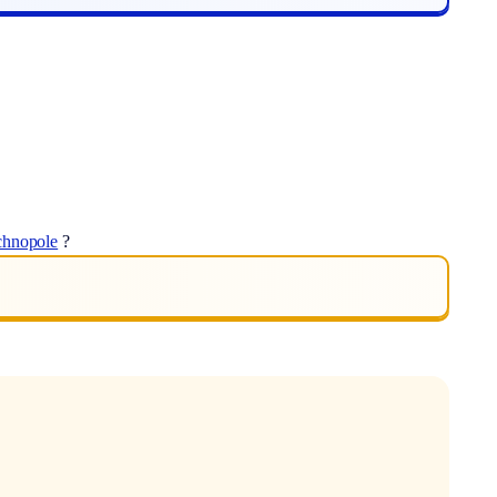
chnopole
?