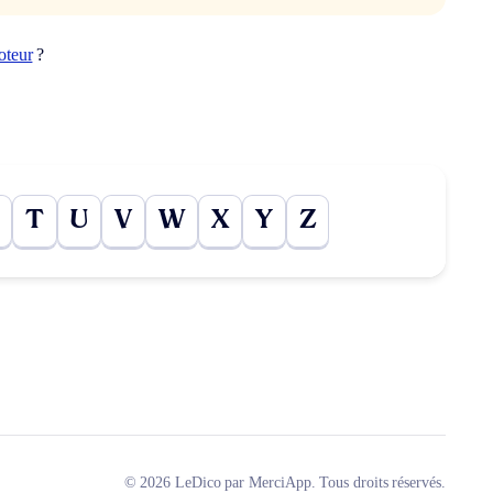
oteur
?
T
U
V
W
X
Y
Z
© 2026 LeDico par MerciApp. Tous droits réservés.