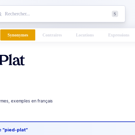
mmencez à chercher un mot dans le dictionnaire :
S
esults found.
Synonymes
Contraires
Locutions
Expressions
Plat
ymes, exemples en français
de
“pied-plat“