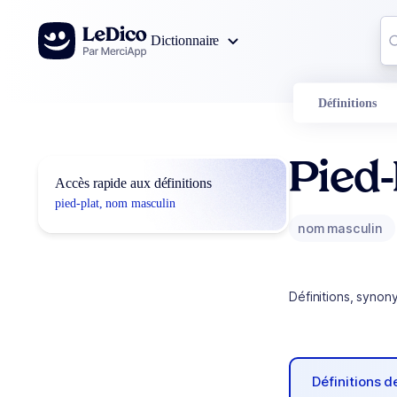
Aller au contenu
Co
Dictionnaire
0
r
Définitions
Pied-
Accès rapide aux définitions
pied-plat, nom masculin
nom masculin
Définitions, synon
Définitions 