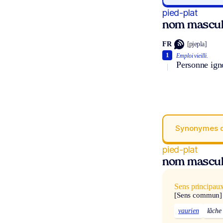
pied-plat
nom mascul
FR
[pjepla]
1
Emploi vieilli.
Personne igno
Synonymes 
pied-plat
nom mascul
Sens principau
[Sens commun]
vaurien
lâche