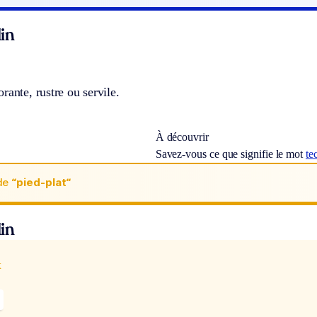
in
rante, rustre ou servile.
À découvrir
Savez-vous ce que signifie le mot
te
de
“pied-plat“
in
x