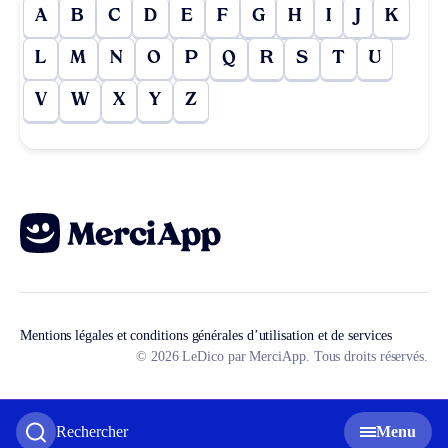
A
B
C
D
E
F
G
H
I
J
K
L
M
N
O
P
Q
R
S
T
U
V
W
X
Y
Z
Mentions légales et conditions générales d’utilisation et de services
© 2026 LeDico par MerciApp. Tous droits réservés.
Rechercher
Menu