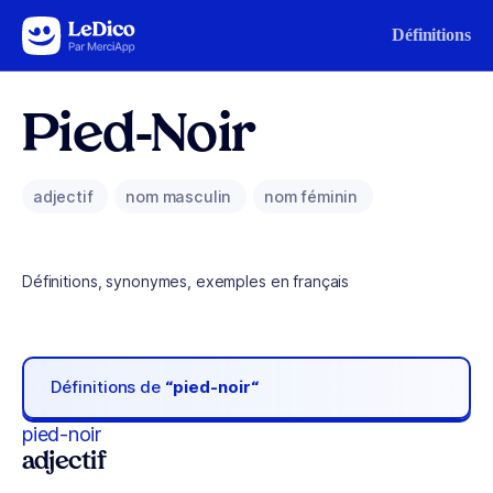
Aller au contenu
Définitions
Pied-Noir
adjectif
nom masculin
nom féminin
Définitions, synonymes, exemples en français
Définitions de
“pied-noir“
pied-noir
adjectif