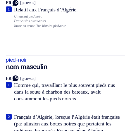
FR
[pjenwaʀ]
Relatif aux Français d’Algérie.
1
Un accent pied-noir.
Des voisins pieds-noirs.
Invar. en genre
Une histoire pied-noir.
pied-noir
nom masculin
FR
[pjenwaʀ]
Homme qui, travaillant le plus souvent pieds nus
1
dans la soute à charbon des bateaux, avait
constamment les pieds noircis.
Français d’Algérie, lorsque l’Algérie était française
2
(par allusion aux bottes noires que portaient les
militaires français) ; Français né en Algérie.