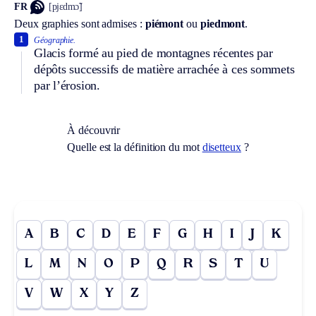
FR
[pjɛdmɔ̃]
Deux graphies sont admises :
piémont
ou
piedmont
.
1
Géographie.
Glacis formé au pied de montagnes récentes par
dépôts successifs de matière arrachée à ces sommets
par l’érosion.
À découvrir
Quelle est la définition du mot
disetteux
?
A
B
C
D
E
F
G
H
I
J
K
L
M
N
O
P
Q
R
S
T
U
V
W
X
Y
Z