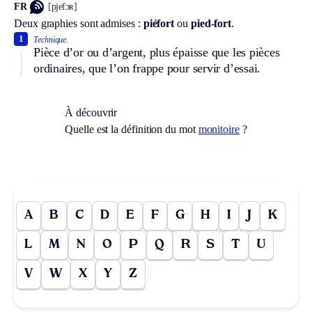
FR
[pjefɔʀ]
Deux graphies sont admises :
piéfort
ou
pied-fort
.
1
Technique.
Pièce d’or ou d’argent, plus épaisse que les pièces
ordinaires, que l’on frappe pour servir d’essai.
À découvrir
Quelle est la définition du mot
monitoire
?
A
B
C
D
E
F
G
H
I
J
K
L
M
N
O
P
Q
R
S
T
U
V
W
X
Y
Z