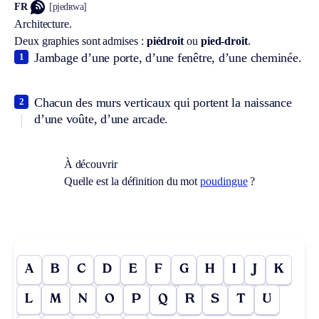
FR
[pjedʀwa]
Architecture.
Deux graphies sont admises :
piédroit
ou
pied-droit
.
Jambage d’une porte, d’une fenêtre, d’une cheminée.
1
Chacun des murs verticaux qui portent la naissance
2
d’une voûte, d’une arcade.
À découvrir
Quelle est la définition du mot
poudingue
?
A
B
C
D
E
F
G
H
I
J
K
L
M
N
O
P
Q
R
S
T
U