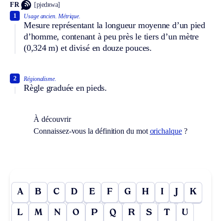
FR
[pjedʀwa]
1
Usage ancien.
Métrique.
Mesure représentant la longueur moyenne d’un pied
d’homme, contenant à peu près le tiers d’un mètre
(0,324 m) et divisé en douze pouces.
2
Régionalisme.
Règle graduée en pieds.
À découvrir
Connaissez-vous la définition du mot
orichalque
?
A
B
C
D
E
F
G
H
I
J
K
L
M
N
O
P
Q
R
S
T
U