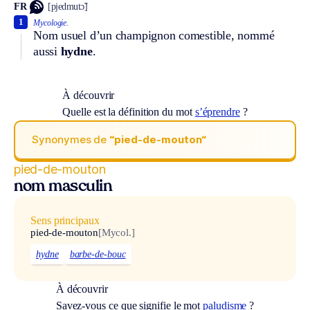
FR
[pjedmutɔ̃]
1
Mycologie.
Nom usuel d’un champignon comestible, nommé
aussi
hydne
.
À découvrir
Quelle est la définition du mot
s’éprendre
?
Synonymes de
“pied-de-mouton“
pied-de-mouton
nom masculin
Sens principaux
pied-de-mouton
[Mycol.]
hydne
barbe-de-bouc
À découvrir
Savez-vous ce que signifie le mot
paludisme
?