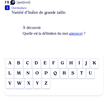
FR
[pjedʃəval]
1
Ostréiculture.
Variété d’huître de grande taille.
À découvrir
Quelle est la définition du mot
annoncer
?
A
B
C
D
E
F
G
H
I
J
K
L
M
N
O
P
Q
R
S
T
U
V
W
X
Y
Z