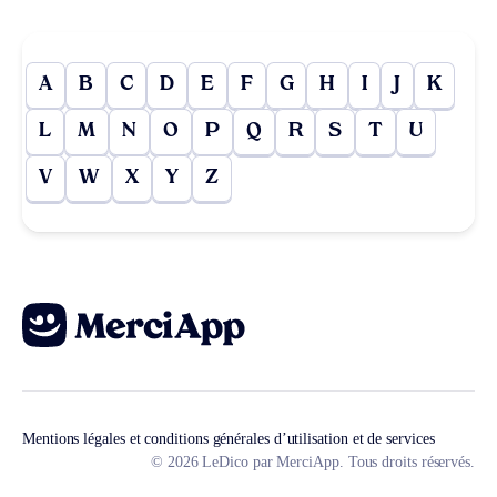
A
B
C
D
E
F
G
H
I
J
K
L
M
N
O
P
Q
R
S
T
U
V
W
X
Y
Z
Mentions légales et conditions générales d’utilisation et de services
© 2026 LeDico par MerciApp. Tous droits réservés.