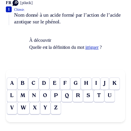
FR
[pikʀik]
1
Chimie.
Nom donné à un acide formé par l’action de l’acide
azotique sur le phénol.
À découvrir
Quelle est la définition du mot
irriguer
?
A
B
C
D
E
F
G
H
I
J
K
L
M
N
O
P
Q
R
S
T
U
V
W
X
Y
Z