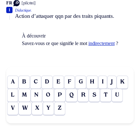
FR
[pikɔtʀi]
1
Didactique.
Action d’attaquer qqn par des traits piquants.
À découvrir
Savez-vous ce que signifie le mot
indirectement
?
A
B
C
D
E
F
G
H
I
J
K
L
M
N
O
P
Q
R
S
T
U
V
W
X
Y
Z