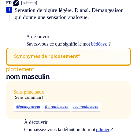
FR
[pikɔtmɑ̃]
Sensation de piqûre légère.
P. anal.
Démangeaison
1
qui donne une sensation analogue.
À découvrir
Savez-vous ce que signifie le mot
bédéaste
?
Synonymes de
“picotement“
picotement
nom masculin
Sens principaux
[Sens commun]
démangeaison
fourmillement
chatouillement
À découvrir
Connaissez-vous la définition du mot
pilulier
?