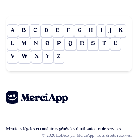
A
B
C
D
E
F
G
H
I
J
K
L
M
N
O
P
Q
R
S
T
U
V
W
X
Y
Z
Mentions légales et conditions générales d’utilisation et de services
© 2026 LeDico par MerciApp. Tous droits réservés.