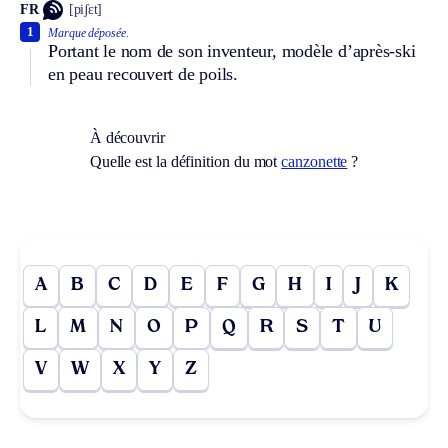
FR
[piʃɛt]
1
Marque déposée.
Portant le nom de son inventeur, modèle d’après-ski
en peau recouvert de poils.
À découvrir
Quelle est la définition du mot
canzonette
?
A
B
C
D
E
F
G
H
I
J
K
L
M
N
O
P
Q
R
S
T
U
V
W
X
Y
Z