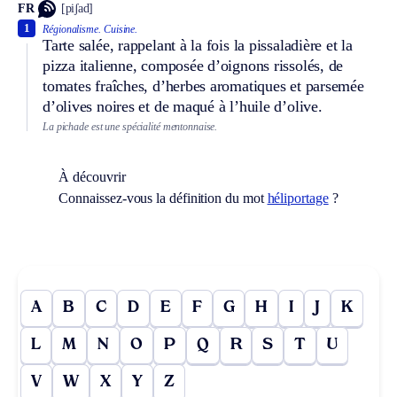
FR
[piʃad]
1
Régionalisme.
Cuisine.
Tarte salée, rappelant à la fois la pissaladière et la
pizza italienne, composée d’oignons rissolés, de
tomates fraîches, d’herbes aromatiques et parsemée
d’olives noires et de maqué à l’huile d’olive.
La pichade est une spécialité mentonnaise.
À découvrir
Connaissez-vous la définition du mot
héliportage
?
A
B
C
D
E
F
G
H
I
J
K
L
M
N
O
P
Q
R
S
T
U
V
W
X
Y
Z