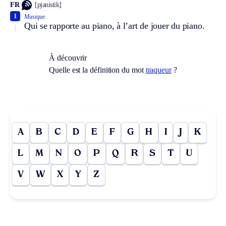
FR
[pjanistik]
1
Musique.
Qui se rapporte au piano, à l’art de jouer du piano.
À découvrir
Quelle est la définition du mot
traqueur
?
A
B
C
D
E
F
G
H
I
J
K
L
M
N
O
P
Q
R
S
T
U
V
W
X
Y
Z