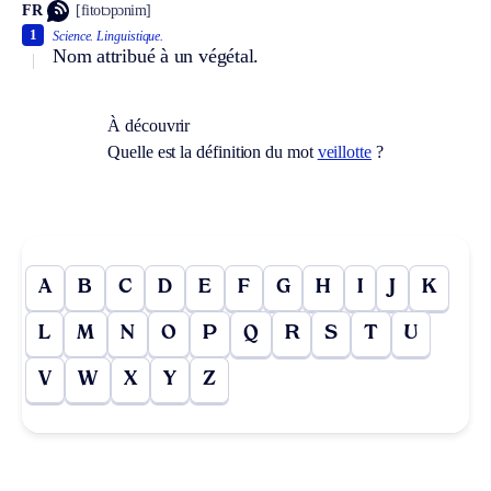
FR
[fitotɔpɔnim]
1
Science.
Linguistique.
Nom attribué à un végétal.
À découvrir
Quelle est la définition du mot
veillotte
?
A
B
C
D
E
F
G
H
I
J
K
L
M
N
O
P
Q
R
S
T
U
V
W
X
Y
Z