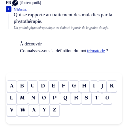
FR
[fitoteʀapøtik]
1
Médecine.
Qui se rapporte au traitement des maladies par la
phytothérapie.
Un produit phytothérapeutique est élaboré à partir de la graine de soja.
À découvrir
Connaissez-vous la définition du mot
trématode
?
A
B
C
D
E
F
G
H
I
J
K
L
M
N
O
P
Q
R
S
T
U
V
W
X
Y
Z