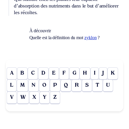
d’absorption des nutriments dans le but d’améliorer
les récoltes.
À découvrir
Quelle est la définition du mot
zyklon
?
A
B
C
D
E
F
G
H
I
J
K
L
M
N
O
P
Q
R
S
T
U
V
W
X
Y
Z