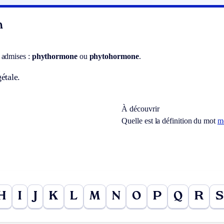
n
 admises :
phythormone
ou
phytohormone
.
étale.
À découvrir
Quelle est la définition du mot
m
H
I
J
K
L
M
N
O
P
Q
R
S