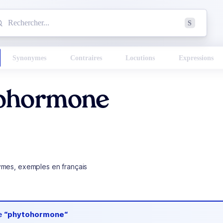
mmencez à chercher un mot dans le dictionnaire :
S
esults found.
Synonymes
Contraires
Locutions
Expressions
ohormone
ymes, exemples en français
de
“phytohormone“