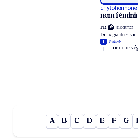
phytohormone
nom fémini
FR
[fitoɔʀmɔn]
Deux graphies sont
1
Biologie.
Hormone vég
A
B
C
D
E
F
G