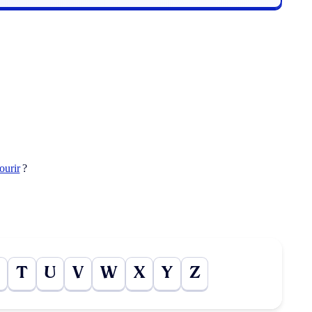
ourir
?
T
U
V
W
X
Y
Z