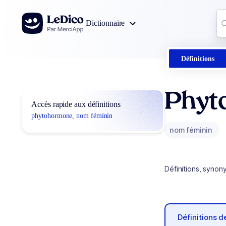
Aller au contenu
Co
Dictionnaire
0
r
Définitions
Phyt
Accès rapide aux définitions
phytohormone, nom féminin
nom féminin
Définitions, synon
Définitions 