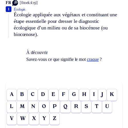
FR
[fitoekɔlɔʒi]
1
Écologie.
Écologie appliquée aux végétaux et constituant une
étape essentielle pour dresser le diagnostic
écologique d’un milieu ou de sa biocénose (ou
biocœnose).
À découvrir
Savez-vous ce que signifie le mot
craque
?
A
B
C
D
E
F
G
H
I
J
K
L
M
N
O
P
Q
R
S
T
U
V
W
X
Y
Z