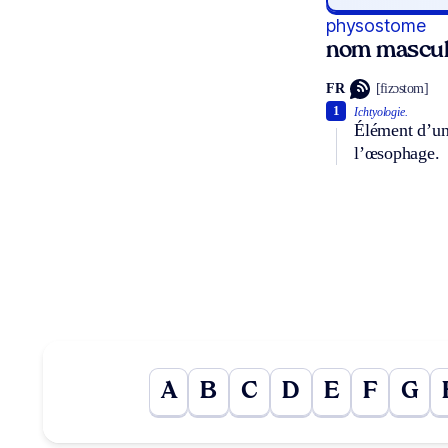
physostome
nom mascul
FR
[fizɔstom]
1
Ichtyologie.
Élément d’un 
l’œsophage.
A
B
C
D
E
F
G