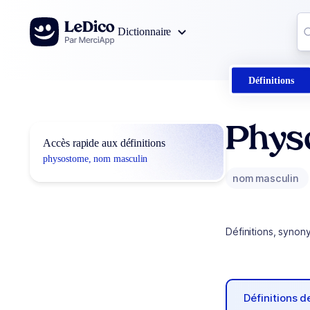
Aller au contenu
Co
Dictionnaire
0
r
Définitions
Phys
Accès rapide aux définitions
physostome, nom masculin
nom masculin
Définitions, synon
Définitions 