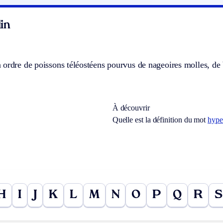
in
ordre de poissons téléostéens pourvus de nageoires molles, de b
À découvrir
Quelle est la définition du mot
hype
H
I
J
K
L
M
N
O
P
Q
R
S