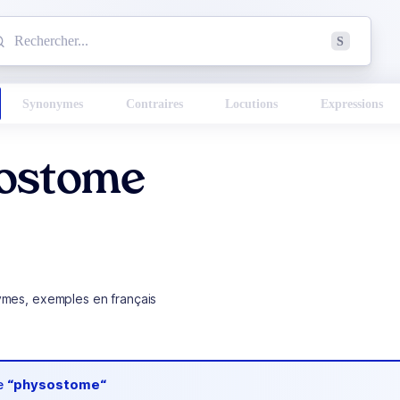
mmencez à chercher un mot dans le dictionnaire :
S
esults found.
Synonymes
Contraires
Locutions
Expressions
ostome
ymes, exemples en français
de
“physostome“