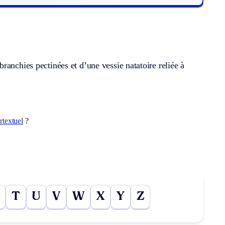
ranchies pectinées et d’une vessie natatoire reliée à
rtextuel
?
T
U
V
W
X
Y
Z