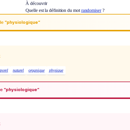
À découvrir
Quelle est la définition du mot
randomiser
?
de
“physiologique“
x
porel
naturel
organique
physique
de
“physiologique“
x