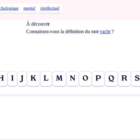
chologique
mental
intellectuel
À découvrir
Connaissez-vous la définition du mot
yacht
?
H
I
J
K
L
M
N
O
P
Q
R
S