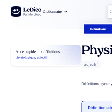
Aller au contenu
Co
Dictionnaire
0
r
Définitions
Phys
Accès rapide aux définitions
physiologique, adjectif
adjectif
Définitions, synon
Définitions 