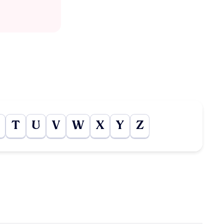
T
U
V
W
X
Y
Z