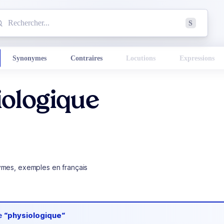
mmencez à chercher un mot dans le dictionnaire :
S
esults found.
Synonymes
Contraires
Locutions
Expressions
iologique
ymes, exemples en français
de
“physiologique“