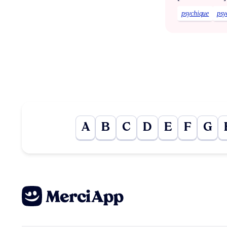
psychique
psy
A
B
C
D
E
F
G