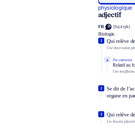
physiologique
adjectif
FR
[fizjɔlɔʒik]
Biologie.
Qui relève de
1
Une observation phy
a
Par extension.
Relatif au f
Une insuffisanc
Se dit de l’a
2
organe en par
Qui relève de
3
Les besoins physiolo