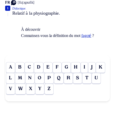
FR
[fizjɔgʀafik]
1
Didactique.
Relatif à la physiographie.
À découvrir
Connaissez-vous la définition du mot
fagoté
?
A
B
C
D
E
F
G
H
I
J
K
L
M
N
O
P
Q
R
S
T
U
V
W
X
Y
Z