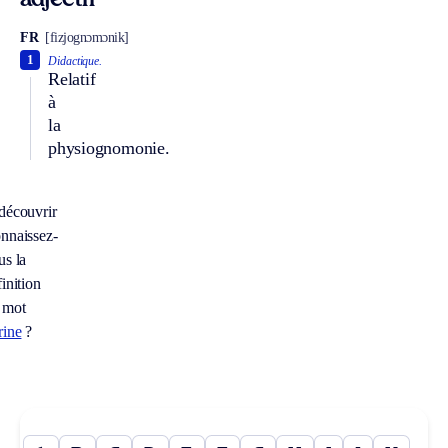
adjectif
FR
[fizjognɔmɔnik]
1
Didactique.
Relatif
à
la
physiognomonie.
découvrir
nnaissez-
us la
inition
 mot
rine
?