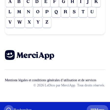
A
B
C
D
E
F
G
H
I
J
K
L
M
N
O
P
Q
R
S
T
U
V
W
X
Y
Z
Mentions légales et conditions générales d’utilisation et de services
© 2026 LeDico par MerciApp. Tous droits réservés.
Rechercher
Menu