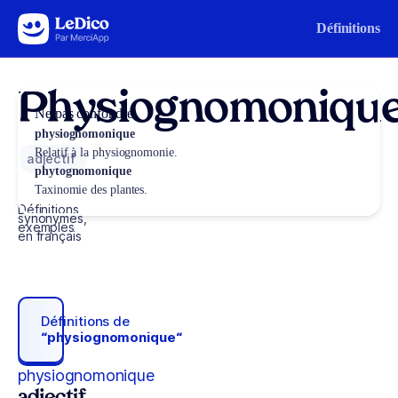
Aller au contenu
Définitions
Physiognomoniqu
Ne pas confondre
physiognomonique
Relatif à la physiognomonie.
adjectif
phytognomonique
Taxinomie des plantes.
Définitions,
synonymes,
exemples
en français
Définitions de
“physiognomonique“
physiognomonique