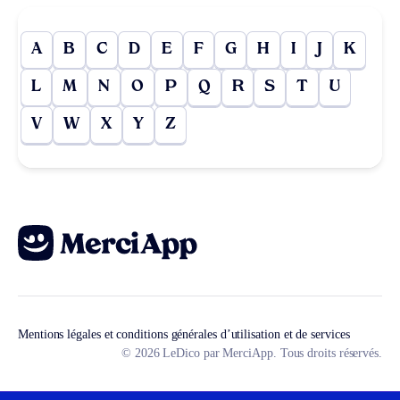
A
B
C
D
E
F
G
H
I
J
K
L
M
N
O
P
Q
R
S
T
U
V
W
X
Y
Z
Mentions légales et conditions générales d’utilisation et de services
© 2026 LeDico par MerciApp. Tous droits réservés.